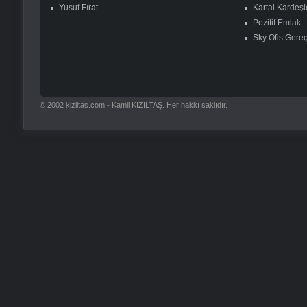
Yusuf Fırat
Kartal Kardeşl
Pozitif Emlak
Sky Ofis Gereç
© 2002 kiziltas.com - Kamil KIZILTAŞ. Her hakkı saklıdır.