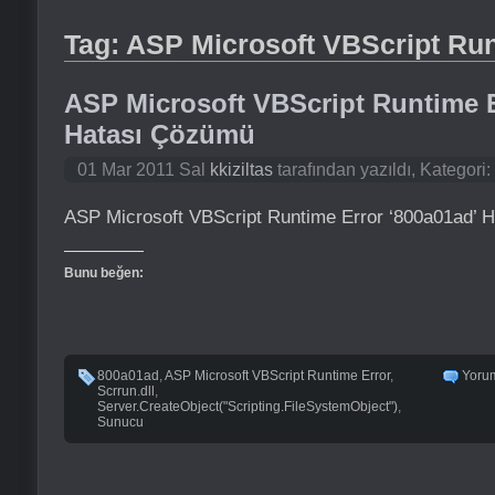
Tag: ASP Microsoft VBScript Run
ASP Microsoft VBScript Runtime E
Hatası Çözümü
01 Mar 2011 Sal
kkiziltas
tarafından yazıldı, Kategori:
ASP Microsoft VBScript Runtime Error ‘800a01ad’
Bunu beğen:
800a01ad
,
ASP Microsoft VBScript Runtime Error
,
Yoru
Scrrun.dll
,
Server.CreateObject("Scripting.FileSystemObject")
,
Sunucu