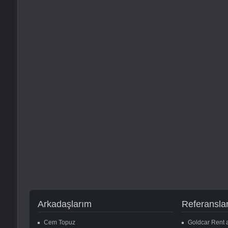
Arkadaşlarım
Referansla
Cem Topuz
Goldcar Rent 