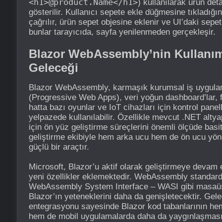
<h1>@product.Name</h1>
) kullanılarak ürün det
gösterilir. Kullanıcı sepete ekle düğmesine tıkladığın
çağrılır, ürün sepet objesine eklenir ve UI’daki sepe
bunlar tarayıcıda, sayfa yenilenmeden gerçekleşir.
Blazor WebAssembly’nin Kullanım 
Geleceği
Blazor WebAssembly, karmaşık kurumsal iş uygulam
(Progressive Web Apps), veri yoğun dashboard’lar, 
hatta bazı oyunlar ve IoT cihazları için kontrol panell
yelpazede kullanılabilir. Özellikle mevcut .NET altya
için ön yüz geliştirme süreçlerini önemli ölçüde basit
geliştirme ekibiyle hem arka ucu hem de ön ucu yö
güçlü bir araçtır.
Microsoft, Blazor’u aktif olarak geliştirmeye devam 
yeni özellikler eklemektedir. WebAssembly standardı
WebAssembly System Interface – WASI gibi masaüs
Blazor’ın yeteneklerini daha da genişletecektir. Ge
entegrasyonu sayesinde Blazor kod tabanlarının h
hem de mobil uygulamalarda daha da yaygınlaşması