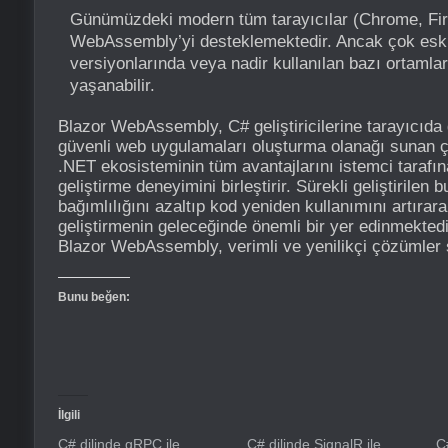
Günümüzdeki modern tüm tarayıcılar (Chrome, Fire
WebAssembly’yi desteklemektedir. Ancak çok eski
versiyonlarında veya nadir kullanılan bazı ortamla
yaşanabilir.
Blazor WebAssembly, C# geliştiricilerine tarayıcıda
güvenli web uygulamaları oluşturma olanağı sunan çığı
.NET ekosisteminin tüm avantajlarını istemci tarafın
geliştirme deneyimini birleştirir. Sürekli geliştirilen 
bağımlılığını azaltıp kod yeniden kullanımını artıra
geliştirmenin geleceğinde önemli bir yer edinmektedir.
Blazor WebAssembly, verimli ve yenilikçi çözümler su
Bunu beğen:
İlgili
C# dilinde gRPC ile
C# dilinde SignalR ile
C