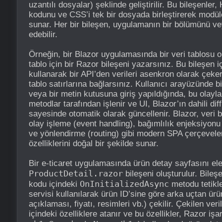
uzantılı dosyalar) şeklinde geliştirilir. Bu bileşenle
kodunu ve CSS’i tek bir dosyada birleştirerek modüle
sunar. Her bir bileşen, uygulamanın bir bölümünü vey
edebilir.
Örneğin, bir Blazor uygulamasında bir veri tablosu o
tablo için bir Razor bileşeni yazarsınız. Bu bileşen 
kullanarak bir API’den verileri asenkron olarak çeke
tablo satırlarına bağlarsınız. Kullanıcı arayüzünde 
veya bir metin kutusuna giriş yapıldığında, bu olayla
metodlar tarafından işlenir ve UI, Blazor’ın dahili d
sayesinde otomatik olarak güncellenir. Blazor, veri 
olay işleme (event handling), bağımlılık enjeksiyonu
ve yönlendirme (routing) gibi modern SPA çerçevele
özelliklerini doğal bir şekilde sunar.
Bir e-ticaret uygulamasında ürün detay sayfasını ele 
ProductDetail.razor
bileşeni oluşturulur. Bileş
OnInitializedAsync
kodu içindeki
metodu tetikl
servisi kullanılarak ürün ID’sine göre arka uçtan ürün
açıklaması, fiyatı, resimleri vb.) çekilir. Çekilen ver
içindeki özelliklere atanır ve bu özellikler, Razor iş