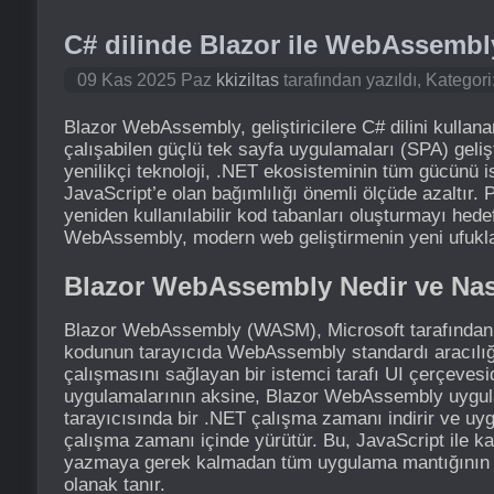
C# dilinde Blazor ile WebAssembl
09 Kas 2025 Paz
kkiziltas
tarafından yazıldı, Kategori
Blazor WebAssembly, geliştiricilere C# dilini kullan
çalışabilen güçlü tek sayfa uygulamaları (SPA) geli
yenilikçi teknoloji, .NET ekosisteminin tüm gücünü i
JavaScript’e olan bağımlılığı önemli ölçüde azaltır. 
yeniden kullanılabilir kod tabanları oluşturmayı hed
WebAssembly, modern web geliştirmenin yeni ufukla
Blazor WebAssembly Nedir ve Nası
Blazor WebAssembly (WASM), Microsoft tarafından g
kodunun tarayıcıda WebAssembly standardı aracılığ
çalışmasını sağlayan bir istemci tarafı UI çerçeves
uygulamalarının aksine, Blazor WebAssembly uygul
tarayıcısında bir .NET çalışma zamanı indirir ve u
çalışma zamanı içinde yürütür. Bu, JavaScript ile k
yazmaya gerek kalmadan tüm uygulama mantığının 
olanak tanır.