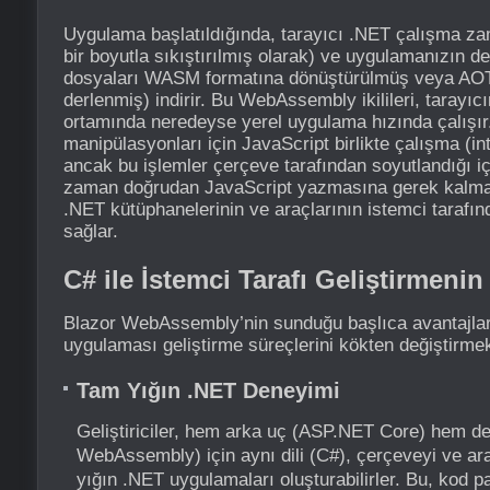
Uygulama başlatıldığında, tarayıcı .NET çalışma za
bir boyutla sıkıştırılmış olarak) ve uygulamanızın 
dosyaları WASM formatına dönüştürülmüş veya A
derlenmiş) indirir. Bu WebAssembly ikilileri, tarayıc
ortamında neredeyse yerel uygulama hızında çalışı
manipülasyonları için JavaScript birlikte çalışma (inte
ancak bu işlemler çerçeve tarafından soyutlandığı içi
zaman doğrudan JavaScript yazmasına gerek kalma
.NET kütüphanelerinin ve araçlarının istemci tarafınd
sağlar.
C# ile İstemci Tarafı Geliştirmenin
Blazor WebAssembly’nin sunduğu başlıca avantajla
uygulaması geliştirme süreçlerini kökten değiştirmek
Tam Yığın .NET Deneyimi
Geliştiriciler, hem arka uç (ASP.NET Core) hem de
WebAssembly) için aynı dili (C#), çerçeveyi ve ara
yığın .NET uygulamaları oluşturabilirler. Bu, kod p