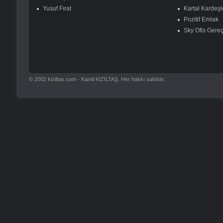
Yusuf Fırat
Kartal Kardeşl
Pozitif Emlak
Sky Ofis Gereç
© 2002 kiziltas.com - Kamil KIZILTAŞ. Her hakkı saklıdır.