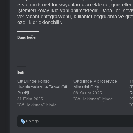
Sistemin temel fonksiyonları olan ekleme, güncellem
işlemleri kolaylıkla yapılabilmektedir. Daha ileri sevi
veritabanı entegrasyonu, kullanıcı doğrulama ve graf
özellikler eklenebilir.
Bunu beğen:
İlgili
C# Dilinde Konsol
C# dilinde Microservice
T
Uygulamaları Ile Temel C#
Mimarisi Giriş
(
Pratiği
08 Kasım 2025
R
31 Ekim 2025
"C# Hakkında" içinde
2
"C# Hakkında" içinde
"
No tags