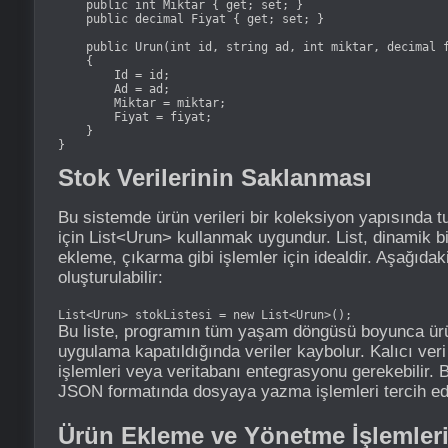
    public int Miktar { get; set; }

    public decimal Fiyat { get; set; }

    public Urun(int id, string ad, int miktar, decimal f
    {

        Id = id;

        Ad = ad;

        Miktar = miktar;

        Fiyat = fiyat;

    }

}
Stok Verilerinin Saklanması
Bu sistemde ürün verileri bir koleksiyon yapısında tu
için List<Urun> kullanmak uygundur. List, dinamik b
ekleme, çıkarma gibi işlemler için idealdir. Aşağıdaki 
oluşturulabilir:
List<Urun> stokListesi = new List<Urun>();
Bu liste, programın tüm yaşam döngüsü boyunca ürün 
uygulama kapatıldığında veriler kaybolur. Kalıcı ver
işlemleri veya veritabanı entegrasyonu gerekebilir. B
JSON formatında dosyaya yazma işlemleri tercih edil
Ürün Ekleme ve Yönetme İşlemler