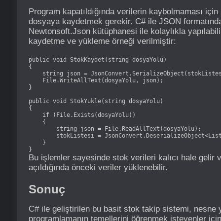
Program kapatıldığında verilerin kaybolmaması için ü
dosyaya kaydetmek gerekir. C# ile JSON formatınd
Newtonsoft.Json kütüphanesi ile kolaylıkla yapılabili
kaydetme ve yükleme örneği verilmiştir:
public void StokKaydet(string dosyaYolu)

{

    string json = JsonConvert.SerializeObject(stokListes
    File.WriteAllText(dosyaYolu, json);

}

public void StokYukle(string dosyaYolu)

{

    if (File.Exists(dosyaYolu))

    {

        string json = File.ReadAllText(dosyaYolu);

        stokListesi = JsonConvert.DeserializeObject<List
    }

}
Bu işlemler sayesinde stok verileri kalıcı hale gelir
açıldığında önceki veriler yüklenebilir.
Sonuç
C# ile geliştirilen bu basit stok takip sistemi, nesne 
programlamanın temellerini öğrenmek isteyenler için i