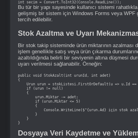
int secim = Convert.ToInt32(Console.ReadLine());
Bu tür bir yapı sayesinde kullanıcı sistemi rahatlıkla
gelişmiş bir sistem için Windows Forms veya WPF gi
tercih edilebilir.
Stok Azaltma ve Uyarı Mekanizmas
Bir stok takip sisteminde ürün miktarının azalması d
işlem genellikle satış veya ürün çıkarma durumlarınd
azaltıldığında belirli bir seviyenin altına düşmesi d
uyarı verilmesi sağlanabilir. Örneğin:
public void StokAzalt(int urunId, int adet)

{

    Urun urun = stokListesi.FirstOrDefault(u => u.Id == 
    if (urun != null)

    {

        urun.Miktar -= adet;

        if (urun.Miktar <= 5)

        {

            Console.WriteLine($"{urun.Ad} için stok azal
        }

    }

}
Dosyaya Veri Kaydetme ve Yükle