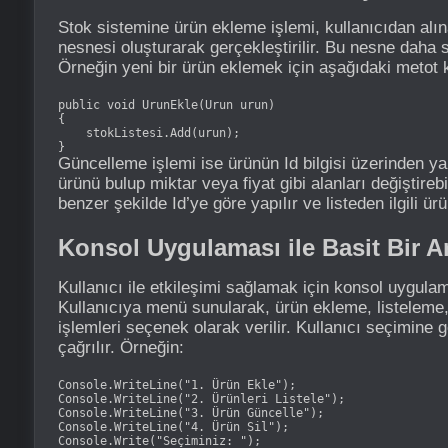
Stok sistemine ürün ekleme işlemi, kullanıcıdan alına
nesnesi oluşturarak gerçekleştirilir. Bu nesne daha s
Örneğin yeni bir ürün eklemek için aşağıdaki metot ku
public void UrunEkle(Urun urun)

{

    stokListesi.Add(urun);

}
Güncelleme işlemi ise ürünün Id bilgisi üzerinden ya
ürünü bulup miktar veya fiyat gibi alanları değiştirebi
benzer şekilde Id’ye göre yapılır ve listeden ilgili ürün
Konsol Uygulaması ile Basit Bir A
Kullanıcı ile etkileşimi sağlamak için konsol uygulama
Kullanıcıya menü sunularak, ürün ekleme, listeleme
işlemleri seçenek olarak verilir. Kullanıcı seçimine gö
çağrılır. Örneğin:
Console.WriteLine("1. Ürün Ekle");

Console.WriteLine("2. Ürünleri Listele");

Console.WriteLine("3. Ürün Güncelle");

Console.WriteLine("4. Ürün Sil");

Console.Write("Seçiminiz: ");
